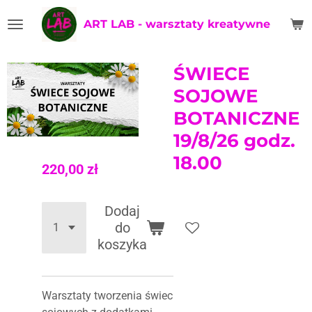
Przejdź
ART LAB - warsztaty kreatywne
do
głównej
treści
ŚWIECE
SOJOWE
BOTANICZNE
19/8/26 godz.
18.00
220,00 zł
Dodaj
do
koszyka
Warsztaty tworzenia świec