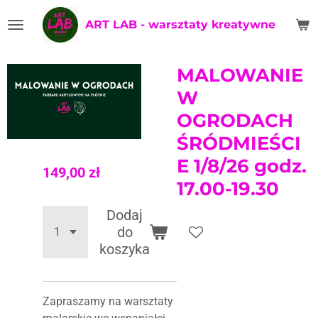
Przejdź
ART LAB - warsztaty kreatywne
do
głównej
treści
MALOWANIE
W
OGRODACH
ŚRÓDMIEŚCI
E 1/8/26 godz.
149,00 zł
17.00-19.30
Dodaj
do
koszyka
Zapraszamy na warsztaty