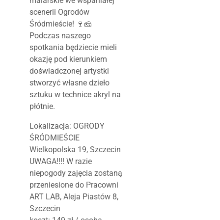
malarskie we wspaniałej
scenerii Ogrodów
Śródmieście! 🍷🧀
Podczas naszego
spotkania będziecie mieli
okazję pod kierunkiem
doświadczonej artystki
stworzyć własne dzieło
sztuku w technice akryl na
płótnie.
Lokalizacja: OGRODY
ŚRÓDMIEŚCIE
Wielkopolska 19, Szczecin
UWAGA!!!! W razie
niepogody zajęcia zostaną
przeniesione do Pracowni
ART LAB, Aleja Piastów 8,
Szczecin