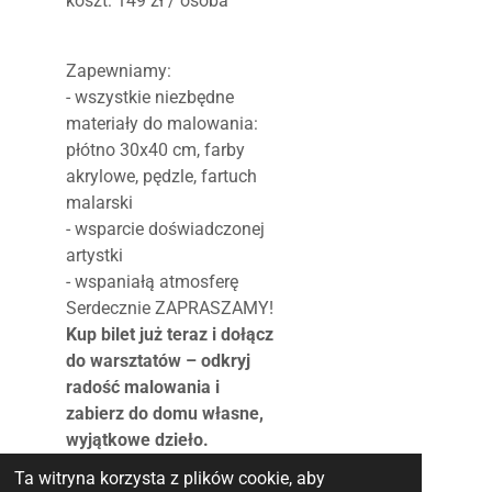
koszt: 149 zł / osoba
Zapewniamy:
- wszystkie niezbędne
materiały do malowania:
płótno 30x40 cm, farby
akrylowe, pędzle, fartuch
malarski
- wsparcie doświadczonej
artystki
- wspaniałą atmosferę
Serdecznie ZAPRASZAMY!
Kup bilet już teraz i dołącz
do warsztatów – odkryj
radość malowania i
zabierz do domu własne,
wyjątkowe dzieło.
Ta witryna korzysta z plików cookie, aby